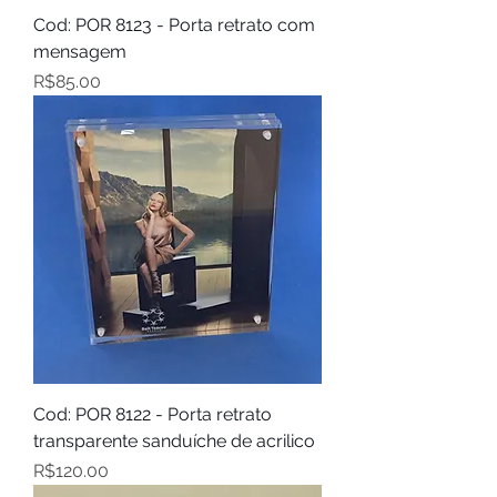
Cod: POR 8123 - Porta retrato com
mensagem
Price
R$85.00
Cod: POR 8122 - Porta retrato
transparente sanduíche de acrilico
Price
R$120.00