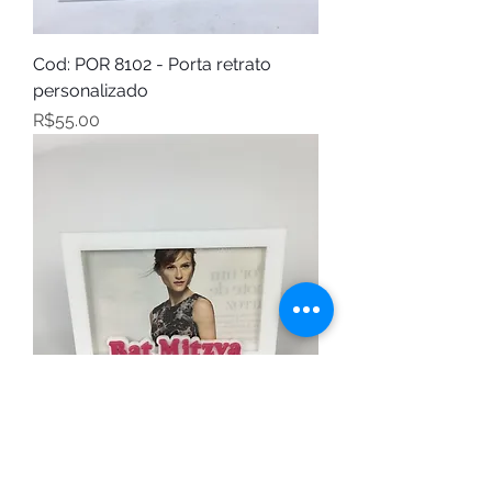
Cod: POR 8102 - Porta retrato
personalizado
Price
R$55.00
Cod: POR 8103 - Porta retrato Bat
Mitzva