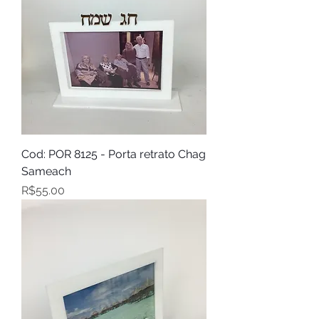
Cod: POR 8125 - Porta retrato Chag
Sameach
Price
R$55.00