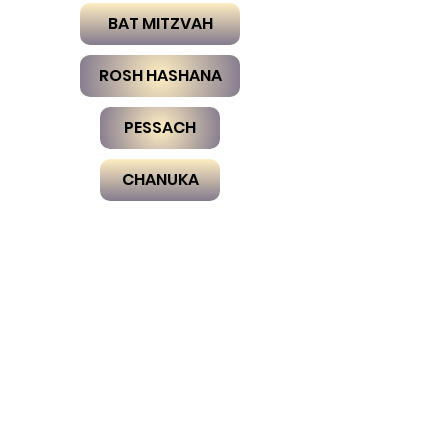
BAT MITZVAH
ROSH HASHANA
PESSACH
CHANUKA