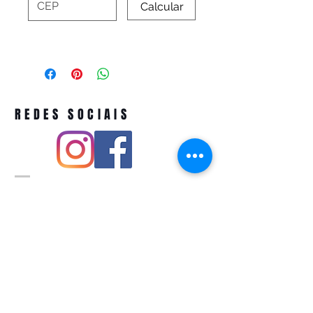
Calcular
REDES SOCIAIS
Pivoart by Atelier Feito a Laser cnpj
12.127.256
/0001-43
Rua PIO XI ,1743 -Alto de Pinheiros -
São Paulo-SP
A ´produção estimada de nossos