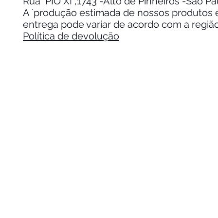
Rua PIO XI ,1743 -Alto de Pinheiros -São P
A ´produção estimada de nossos produtos é 
entrega pode variar de acordo com a regiã
Política de devolução