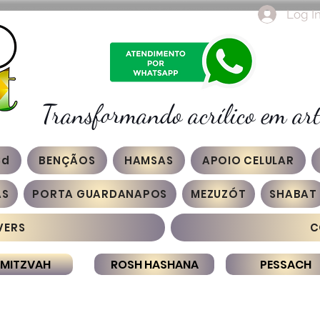
Log I
Transformando acrílico em art
3d
BENÇÃOS
HAMSAS
APOIO CELULAR
AS
PORTA GUARDANAPOS
MEZUZÓT
SHABAT
VERS
C
 MITZVAH
ROSH HASHANA
PESSACH