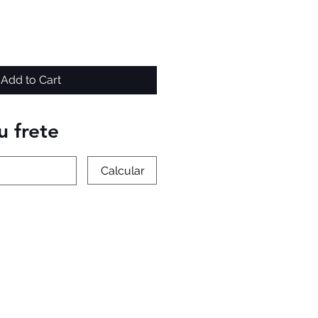
Add to Cart
u frete
Calcular