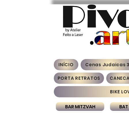
INÍCIO
Cenas Judaicas 
PORTA RETRATOS
CANEC
BIKE LO
BAR MITZVAH
BAT