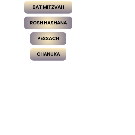
BAT MITZVAH
ROSH HASHANA
PESSACH
CHANUKA