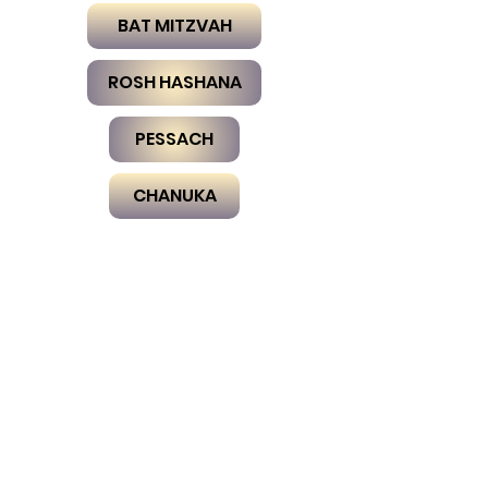
BAT MITZVAH
ROSH HASHANA
PESSACH
CHANUKA