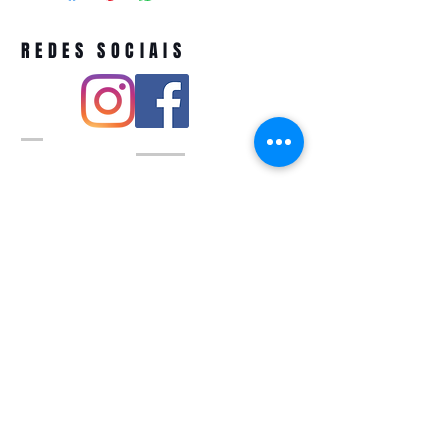
REDES SOCIAIS
Pivoart by Atelier Feito a Laser cnpj
12.127.256
/0001-43
Rua PIO XI ,1743 -Alto de Pinheiros -
São Paulo-SP
A ´produção estimada de nossos
produtos é de até 3 dias úteis e a
entrega pode variar de acordo com a
região
Política de devolução
QUEM SOMOS