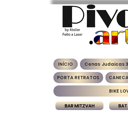
INÍCIO
Cenas Judaicas 
PORTA RETRATOS
CANEC
BIKE LO
BAR MITZVAH
BAT