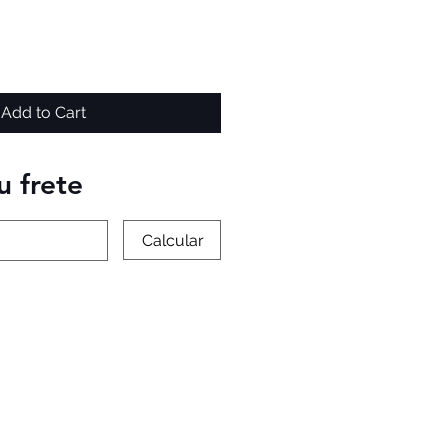
Add to Cart
u frete
Calcular