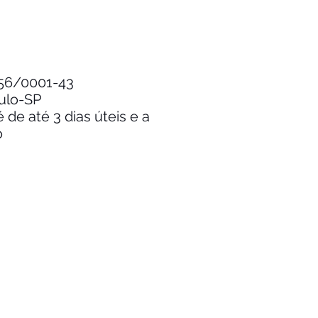
.256/0001-43
aulo-SP
de até 3 dias úteis e a
o