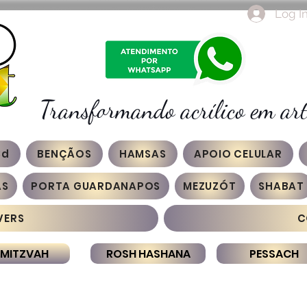
Log I
Transformando acrílico em art
3d
BENÇÃOS
HAMSAS
APOIO CELULAR
AS
PORTA GUARDANAPOS
MEZUZÓT
SHABAT
VERS
C
 MITZVAH
ROSH HASHANA
PESSACH