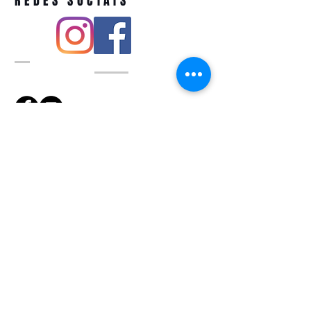
REDES SOCIAIS
Pivoart by Atelier Feito a Laser cnpj
12.127.256
/0001-43
Rua PIO XI ,1743 -Alto de Pinheiros -
São Paulo-SP
A ´produção estimada de nossos
produtos é de até 3 dias úteis e a
entrega pode variar de acordo com a
região
Política de devolução
QUEM SOMOS