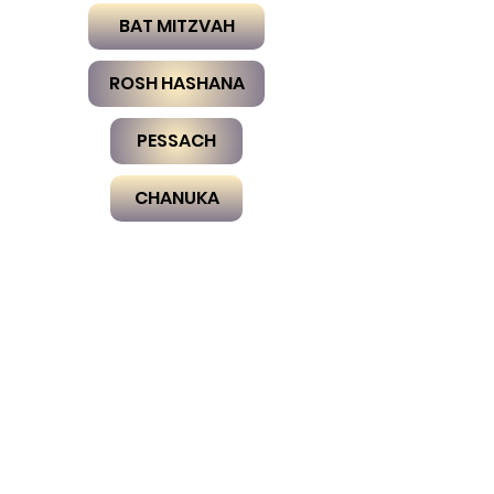
BAT MITZVAH
ROSH HASHANA
PESSACH
CHANUKA