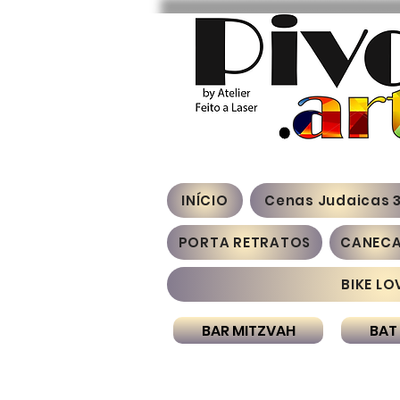
INÍCIO
Cenas Judaicas 
PORTA RETRATOS
CANEC
BIKE LO
BAR MITZVAH
BAT