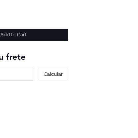
Add to Cart
u frete
Calcular