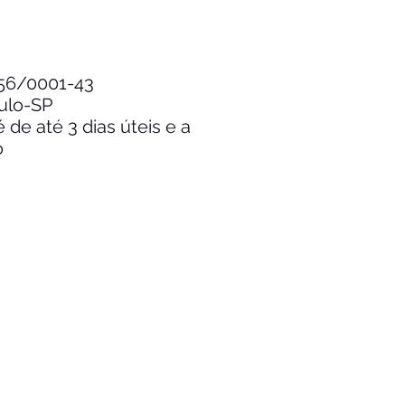
.256/0001-43
aulo-SP
de até 3 dias úteis e a
o