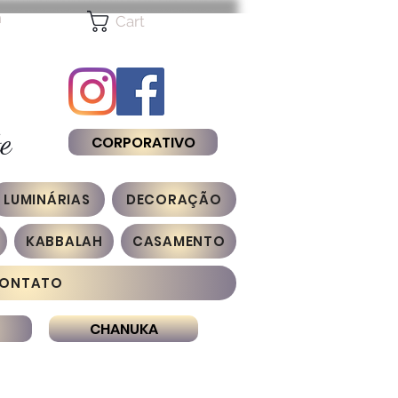
n
Cart
e
CORPORATIVO
LUMINÁRIAS
DECORAÇÃO
KABBALAH
CASAMENTO
ONTATO
CHANUKA