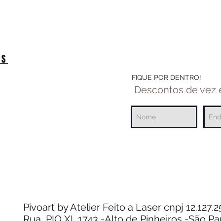
OS
FIQUE POR DENTRO!
Descontos de vez
Pivoart by Atelier Feito a Laser cnpj 12.127
Rua PIO XI ,1743 -Alto de Pinheiros -São P