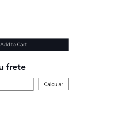
Add to Cart
u frete
Calcular