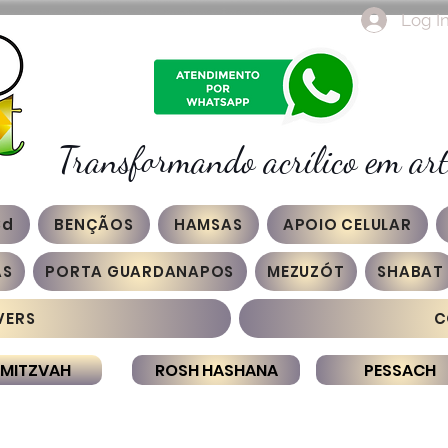
Log I
Transformando acrílico em art
3d
BENÇÃOS
HAMSAS
APOIO CELULAR
AS
PORTA GUARDANAPOS
MEZUZÓT
SHABAT
VERS
C
 MITZVAH
ROSH HASHANA
PESSACH