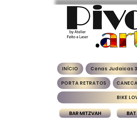
INÍCIO
Cenas Judaicas 
PORTA RETRATOS
CANEC
BIKE LO
BAR MITZVAH
BAT