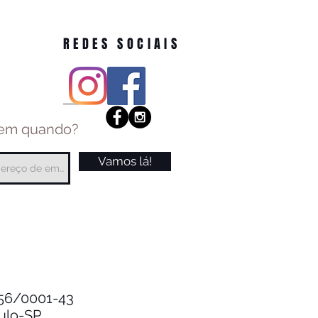
REDES SOCIAIS
 em quando?
Vamos lá!
.256/0001-43
aulo-SP