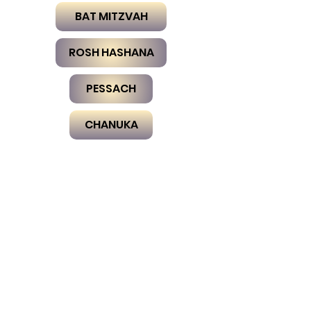
BAT MITZVAH
ROSH HASHANA
PESSACH
CHANUKA