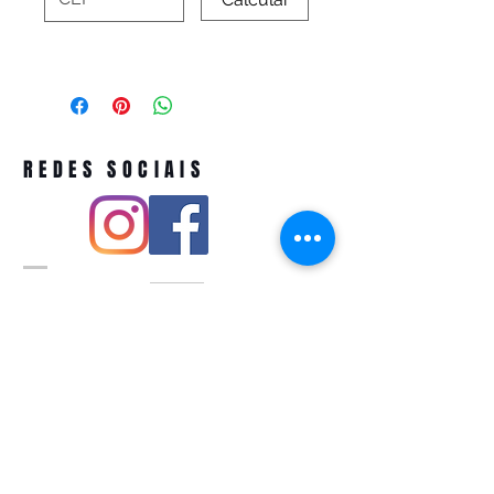
REDES SOCIAIS
Pivoart by Atelier Feito a Laser cnpj
12.127.256
/0001-43
Rua PIO XI ,1743 -Alto de Pinheiros -
São Paulo-SP
A ´produção estimada de nossos
produtos é de até 3 dias úteis e a