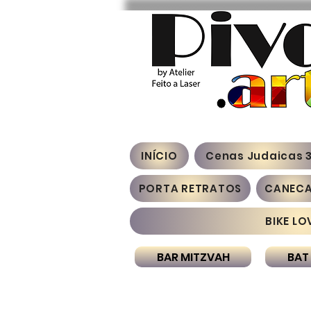
INÍCIO
Cenas Judaicas 
PORTA RETRATOS
CANEC
BIKE LO
BAR MITZVAH
BAT