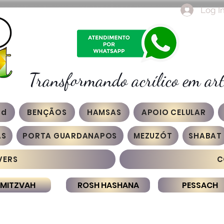
Log I
Transformando acrílico em art
3d
BENÇÃOS
HAMSAS
APOIO CELULAR
AS
PORTA GUARDANAPOS
MEZUZÓT
SHABAT
VERS
C
 MITZVAH
ROSH HASHANA
PESSACH