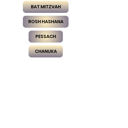
BAT MITZVAH
ROSH HASHANA
PESSACH
CHANUKA