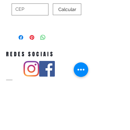
Calcular
REDES SOCIAIS
Pivoart by Atelier Feito a Laser cnpj
12.127.256
/0001-43
Rua PIO XI ,1743 -Alto de Pinheiros -
São Paulo-SP