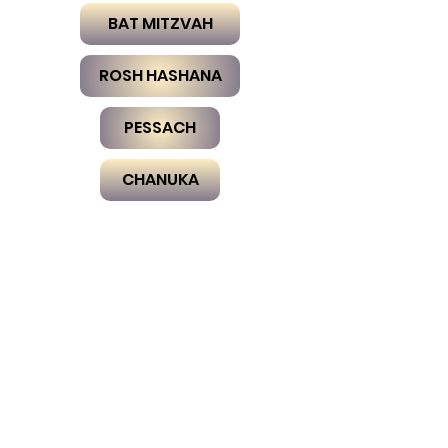
BAT MITZVAH
ROSH HASHANA
PESSACH
CHANUKA