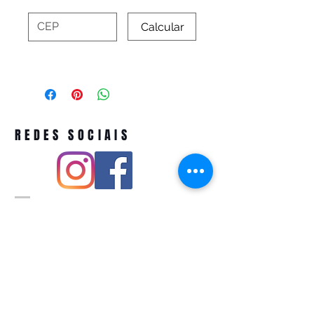
Calcular
REDES SOCIAIS
Pivoart by Atelier Feito a Laser cnpj
12.127.256
/0001-43
Rua PIO XI ,1743 -Alto de Pinheiros -
São Paulo-SP