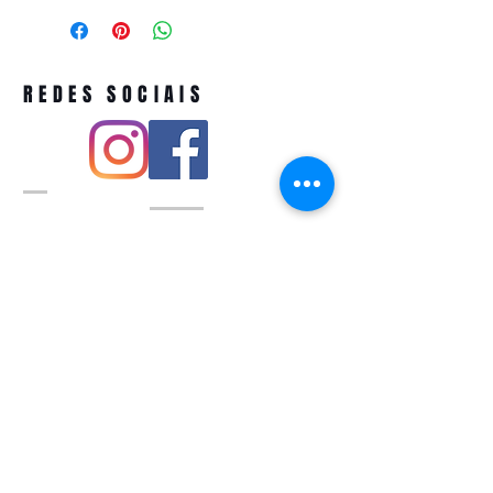
REDES SOCIAIS
Pivoart by Atelier Feito a Laser cnpj
12.127.256
/0001-43
Rua PIO XI ,1743 -Alto de Pinheiros -
São Paulo-SP
A ´produção estimada de nossos
produtos é de até 3 dias úteis e a
entrega pode variar de acordo com a
região
Política de devolução