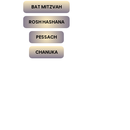
BAT MITZVAH
ROSH HASHANA
PESSACH
CHANUKA