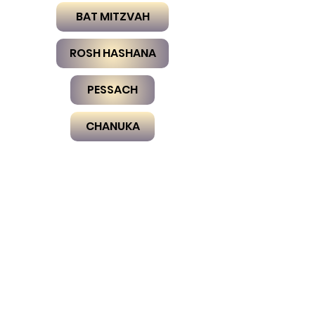
BAT MITZVAH
ROSH HASHANA
PESSACH
CHANUKA