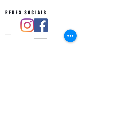
REDES SOCIAIS
Pivoart by Atelier Feito a Laser cnpj
12.127.256
/0001-43
Rua PIO XI ,1743 -Alto de Pinheiros -
São Paulo-SP
A ´produção estimada de nossos
produtos é de até 3 dias úteis e a
entrega pode variar de acordo com a
região
Política de devolução
QUEM SOMOS