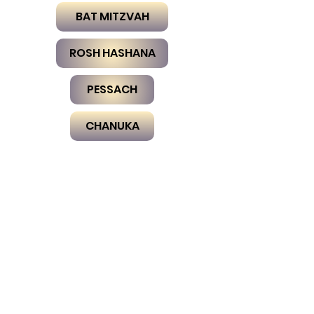
BAT MITZVAH
ROSH HASHANA
PESSACH
CHANUKA