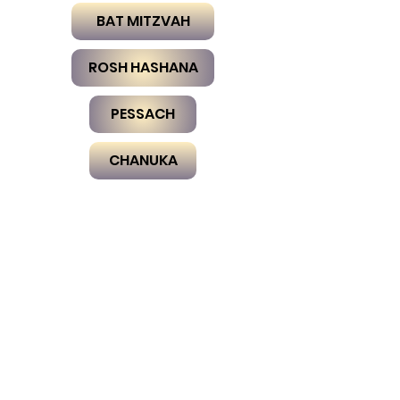
BAT MITZVAH
ROSH HASHANA
PESSACH
CHANUKA