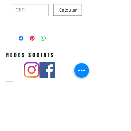
Calcular
REDES SOCIAIS
Pivoart by Atelier Feito a Laser cnpj
12.127.256
/0001-43
Rua PIO XI ,1743 -Alto de Pinheiros -
São Paulo-SP