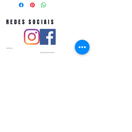
REDES SOCIAIS
Pivoart by Atelier Feito a Laser cnpj
12.127.256
/0001-43
Rua PIO XI ,1743 -Alto de Pinheiros -
São Paulo-SP
A ´produção estimada de nossos
produtos é de até 3 dias úteis e a
entrega pode variar de acordo com a
região
Política de devolução