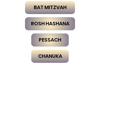
BAT MITZVAH
ROSH HASHANA
PESSACH
CHANUKA