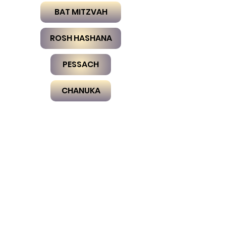
BAT MITZVAH
ROSH HASHANA
PESSACH
CHANUKA