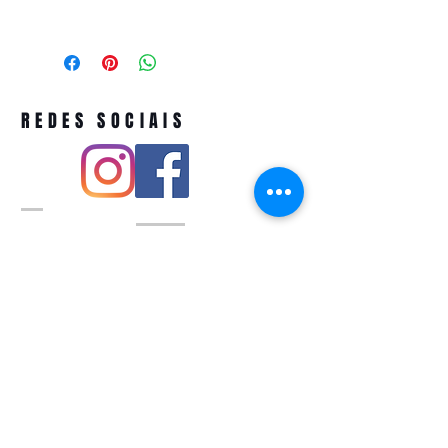
REDES SOCIAIS
Pivoart by Atelier Feito a Laser cnpj
12.127.256
/0001-43
Rua PIO XI ,1743 -Alto de Pinheiros -
São Paulo-SP
A ´produção estimada de nossos
produtos é de até 3 dias úteis e a
entrega pode variar de acordo com a