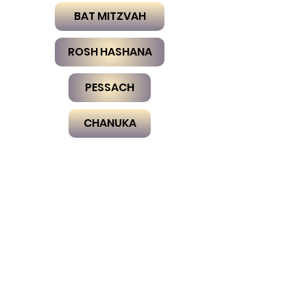
BAT MITZVAH
ROSH HASHANA
PESSACH
CHANUKA