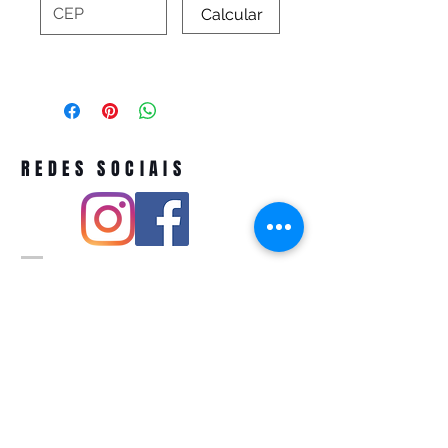
Calcular
REDES SOCIAIS
Pivoart by Atelier Feito a Laser cnpj
12.127.256
/0001-43
Rua PIO XI ,1743 -Alto de Pinheiros -
São Paulo-SP
A ´produção estimada de nossos