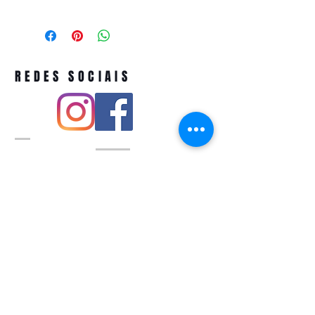
REDES SOCIAIS
Pivoart by Atelier Feito a Laser cnpj
12.127.256
/0001-43
Rua PIO XI ,1743 -Alto de Pinheiros -
São Paulo-SP
A ´produção estimada de nossos
produtos é de até 3 dias úteis e a
entrega pode variar de acordo com a
região