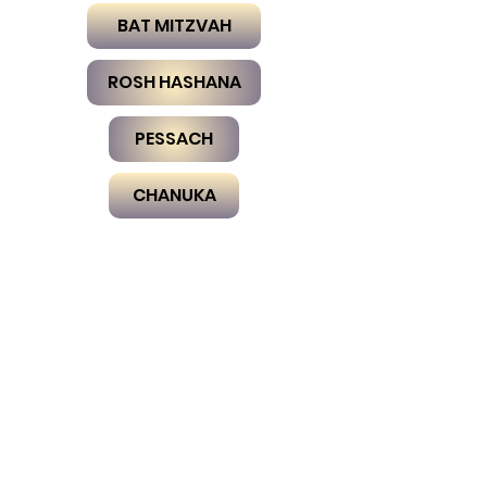
BAT MITZVAH
ROSH HASHANA
PESSACH
CHANUKA