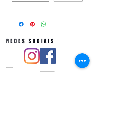
REDES SOCIAIS
Pivoart by Atelier Feito a Laser cnpj
12.127.256
/0001-43
Rua PIO XI ,1743 -Alto de Pinheiros -
São Paulo-SP
A ´produção estimada de nossos
produtos é de até 3 dias úteis e a