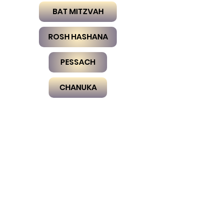
BAT MITZVAH
ROSH HASHANA
PESSACH
CHANUKA