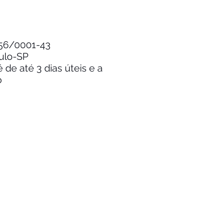
.256/0001-43
aulo-SP
de até 3 dias úteis e a
o