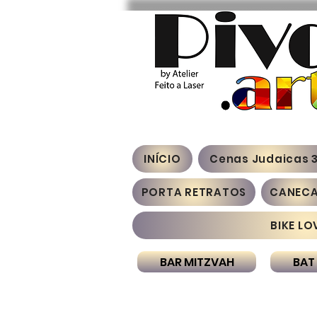
INÍCIO
Cenas Judaicas 
PORTA RETRATOS
CANEC
BIKE LO
BAR MITZVAH
BAT