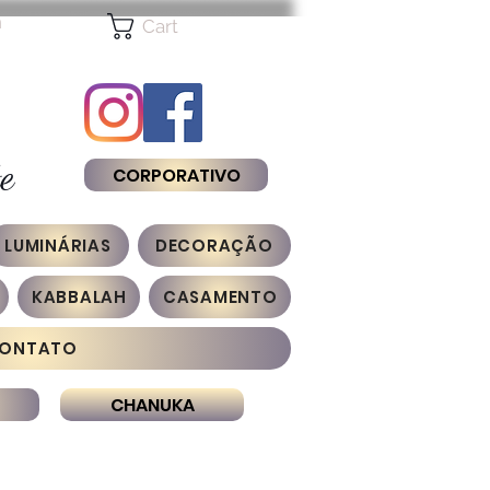
n
Cart
e
CORPORATIVO
LUMINÁRIAS
DECORAÇÃO
KABBALAH
CASAMENTO
ONTATO
CHANUKA