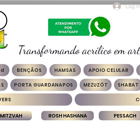
Log I
Transformando acrílico em art
3d
BENÇÃOS
HAMSAS
APOIO CELULAR
AS
PORTA GUARDANAPOS
MEZUZÓT
SHABAT
VERS
C
 MITZVAH
ROSH HASHANA
PESSACH