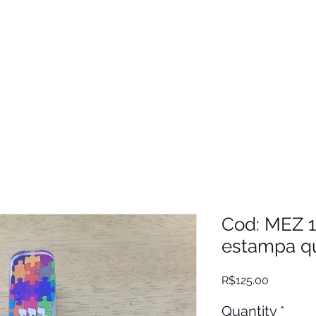
Cod: MEZ 
estampa q
Price
R$125.00
Quantity
*