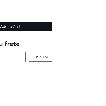
Add to Cart
u frete
Calcular