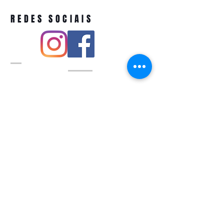
REDES SOCIAIS
Pivoart by Atelier Feito a Laser cnpj
12.127.256
/0001-43
Rua PIO XI ,1743 -Alto de Pinheiros -
São Paulo-SP
A ´produção estimada de nossos
produtos é de até 3 dias úteis e a
entrega pode variar de acordo com a
região
Política de devolução
QUEM SOMOS