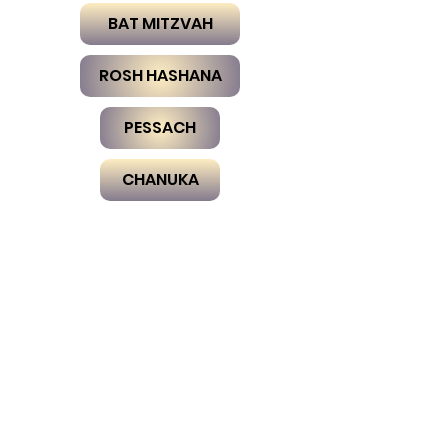
BAT MITZVAH
ROSH HASHANA
PESSACH
CHANUKA