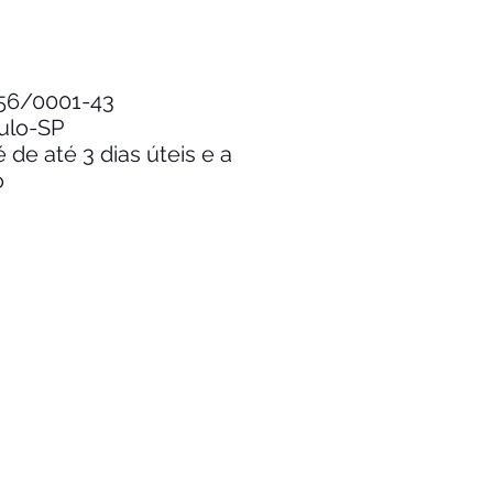
.256/0001-43
aulo-SP
de até 3 dias úteis e a
o