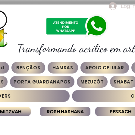
Log I
Transformando acrílico em art
3d
BENÇÃOS
HAMSAS
APOIO CELULAR
AS
PORTA GUARDANAPOS
MEZUZÓT
SHABAT
VERS
C
 MITZVAH
ROSH HASHANA
PESSACH