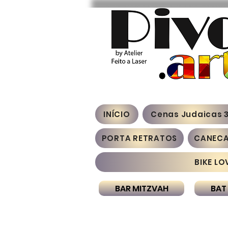
INÍCIO
Cenas Judaicas 
PORTA RETRATOS
CANEC
BIKE LO
BAR MITZVAH
BAT