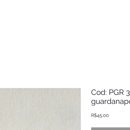
Cod: PGR 3
guardanap
Price
R$45.00