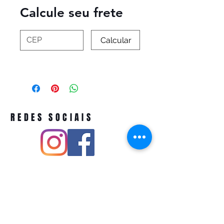
Calcule seu frete
Calcular
REDES SOCIAIS
Pivoart by Atelier Feito a Laser cnpj
12.127.256
/0001-43