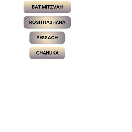
BAT MITZVAH
ROSH HASHANA
PESSACH
CHANUKA