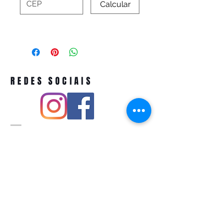
Calcular
REDES SOCIAIS
Pivoart by Atelier Feito a Laser cnpj
12.127.256
/0001-43
Rua PIO XI ,1743 -Alto de Pinheiros -
São Paulo-SP
A ´produção estimada de nossos