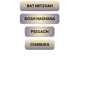
BAT MITZVAH
ROSH HASHANA
PESSACH
CHANUKA