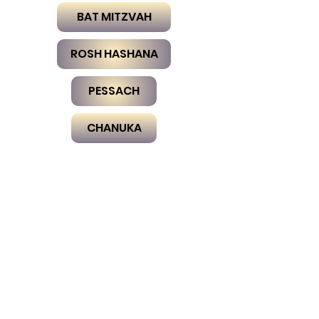
BAT MITZVAH
ROSH HASHANA
PESSACH
CHANUKA