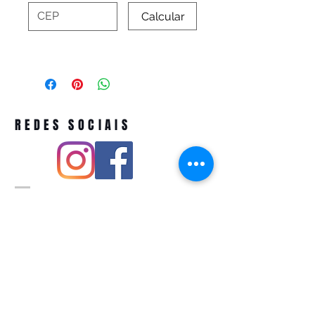
Calcular
REDES SOCIAIS
Pivoart by Atelier Feito a Laser cnpj
12.127.256
/0001-43
Rua PIO XI ,1743 -Alto de Pinheiros -
São Paulo-SP