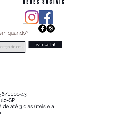
REDES SOCIAIS
 em quando?
Vamos lá!
.256/0001-43
aulo-SP
de até 3 dias úteis e a
o