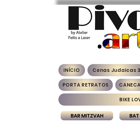
INÍCIO
Cenas Judaicas 
PORTA RETRATOS
CANEC
BIKE LO
BAR MITZVAH
BAT