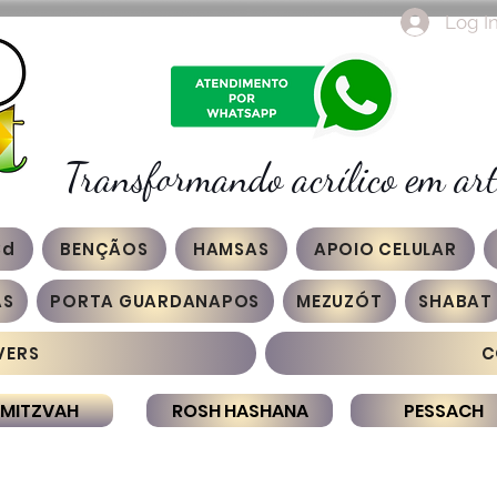
Log I
Transformando acrílico em art
3d
BENÇÃOS
HAMSAS
APOIO CELULAR
AS
PORTA GUARDANAPOS
MEZUZÓT
SHABAT
VERS
C
 MITZVAH
ROSH HASHANA
PESSACH