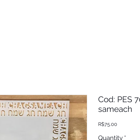
Cod: PES 7
sameach
Price
R$75.00
Quantity
*