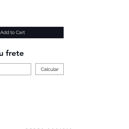
Add to Cart
u frete
Calcular