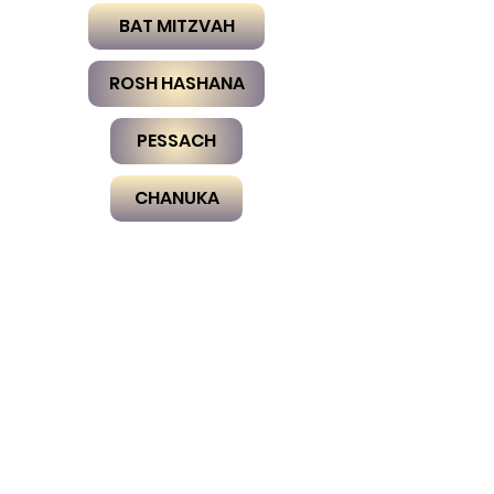
BAT MITZVAH
ROSH HASHANA
PESSACH
CHANUKA