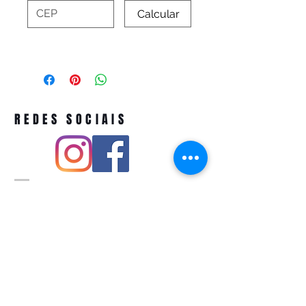
Calcular
REDES SOCIAIS
Pivoart by Atelier Feito a Laser cnpj
12.127.256
/0001-43
Rua PIO XI ,1743 -Alto de Pinheiros -
São Paulo-SP
A ´produção estimada de nossos