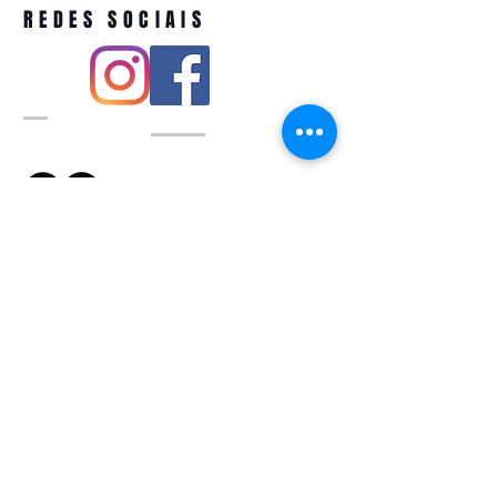
REDES SOCIAIS
Pivoart by Atelier Feito a Laser cnpj
12.127.256
/0001-43
Rua PIO XI ,1743 -Alto de Pinheiros -
São Paulo-SP
A ´produção estimada de nossos
produtos é de até 3 dias úteis e a
entrega pode variar de acordo com a
região
Política de devolução
QUEM SOMOS