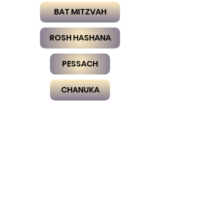
BAT MITZVAH
ROSH HASHANA
PESSACH
CHANUKA