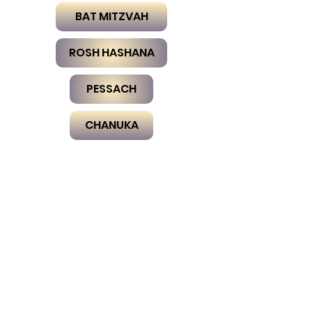
BAT MITZVAH
ROSH HASHANA
PESSACH
CHANUKA