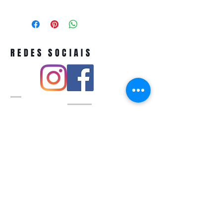
REDES SOCIAIS
Pivoart by Atelier Feito a Laser cnpj
12.127.256
/0001-43
Rua PIO XI ,1743 -Alto de Pinheiros -
São Paulo-SP
A ´produção estimada de nossos
produtos é de até 3 dias úteis e a
entrega pode variar de acordo com a
região