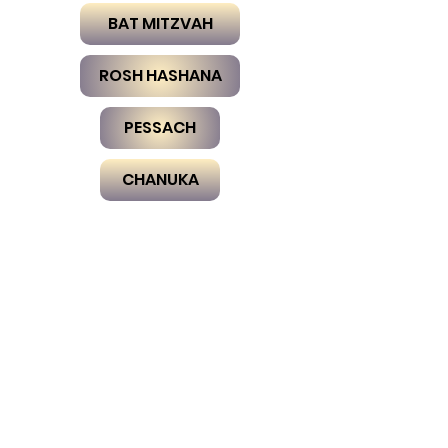
BAT MITZVAH
ROSH HASHANA
PESSACH
CHANUKA