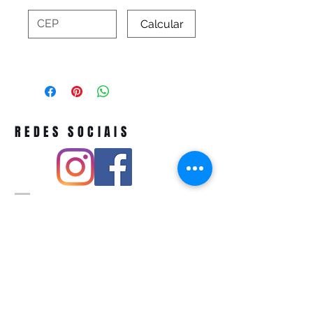
Calcular
REDES SOCIAIS
Pivoart by Atelier Feito a Laser cnpj
12.127.256
/0001-43
Rua PIO XI ,1743 -Alto de Pinheiros -
São Paulo-SP