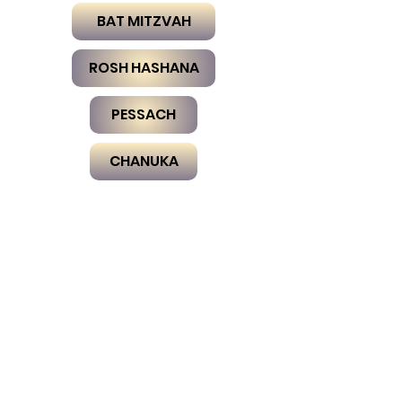
BAT MITZVAH
ROSH HASHANA
PESSACH
CHANUKA