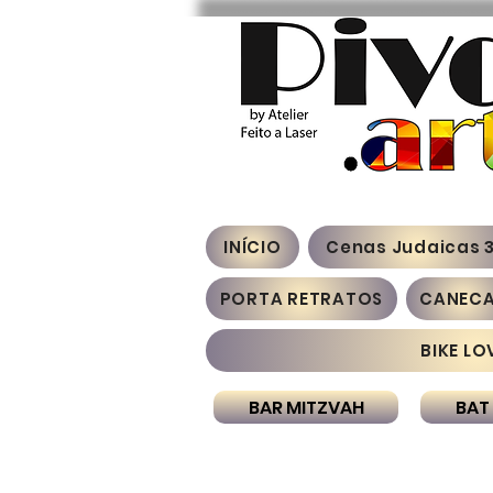
INÍCIO
Cenas Judaicas 
PORTA RETRATOS
CANEC
BIKE LO
BAR MITZVAH
BAT