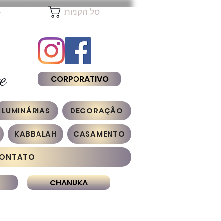
להת
סל הקניות
e
CORPORATIVO
LUMINÁRIAS
DECORAÇÃO
KABBALAH
CASAMENTO
ONTATO
CHANUKA