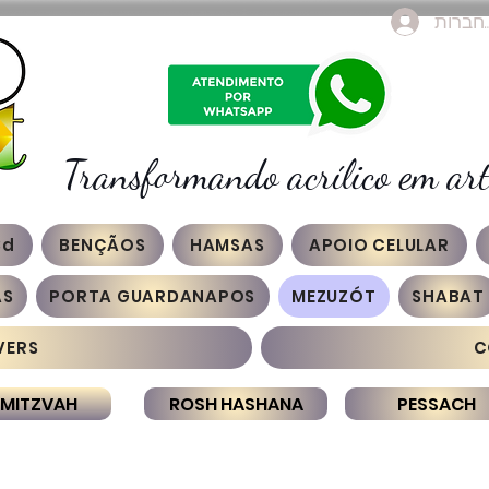
חברות
Transformando acrílico em art
3d
BENÇÃOS
HAMSAS
APOIO CELULAR
AS
PORTA GUARDANAPOS
MEZUZÓT
SHABAT
VERS
C
 MITZVAH
ROSH HASHANA
PESSACH