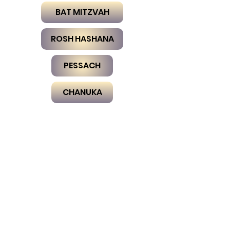
BAT MITZVAH
ROSH HASHANA
PESSACH
CHANUKA