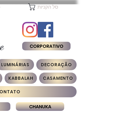
להת
סל הקניות
e
CORPORATIVO
LUMINÁRIAS
DECORAÇÃO
KABBALAH
CASAMENTO
ONTATO
CHANUKA