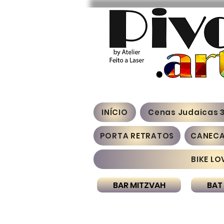
INÍCIO
Cenas Judaicas 
PORTA RETRATOS
CANEC
BIKE LO
BAR MITZVAH
BAT