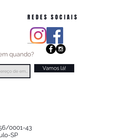
REDES SOCIAIS
 em quando?
Vamos lá!
.256/0001-43
aulo-SP