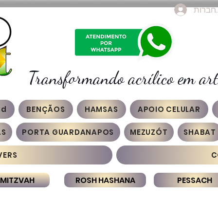
חברות
Transformando acrílico em art
3d
BENÇÃOS
HAMSAS
APOIO CELULAR
AS
PORTA GUARDANAPOS
MEZUZÓT
SHABAT
VERS
C
 MITZVAH
ROSH HASHANA
PESSACH