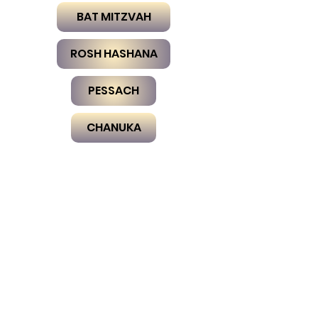
BAT MITZVAH
ROSH HASHANA
PESSACH
CHANUKA