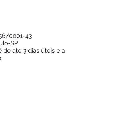
.256/0001-43
aulo-SP
de até 3 dias úteis e a
o