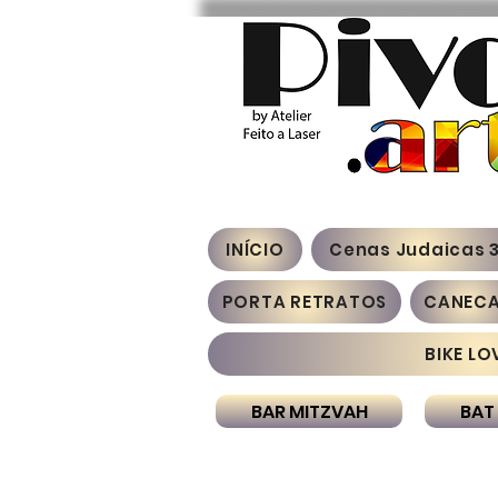
INÍCIO
Cenas Judaicas 
PORTA RETRATOS
CANEC
BIKE LO
BAR MITZVAH
BAT