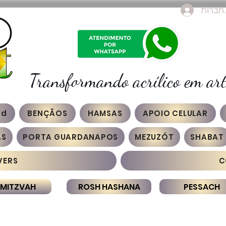
חברות
Transformando acrílico em art
3d
BENÇÃOS
HAMSAS
APOIO CELULAR
AS
PORTA GUARDANAPOS
MEZUZÓT
SHABAT
VERS
C
 MITZVAH
ROSH HASHANA
PESSACH