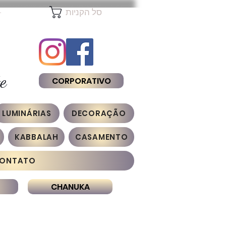
להת
סל הקניות
e
CORPORATIVO
LUMINÁRIAS
DECORAÇÃO
KABBALAH
CASAMENTO
ONTATO
CHANUKA