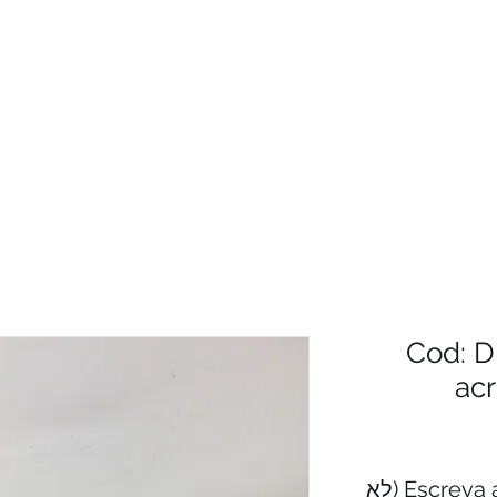
Cod: D
acr
Escreva aqui o texto para a placa (לא