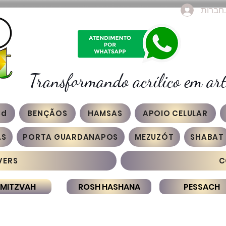
חברות
Transformando acrílico em art
3d
BENÇÃOS
HAMSAS
APOIO CELULAR
AS
PORTA GUARDANAPOS
MEZUZÓT
SHABAT
VERS
C
 MITZVAH
ROSH HASHANA
PESSACH