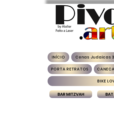
INÍCIO
Cenas Judaicas 
PORTA RETRATOS
CANEC
BIKE LO
BAR MITZVAH
BAT