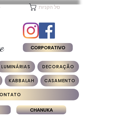
להת
סל הקניות
e
CORPORATIVO
LUMINÁRIAS
DECORAÇÃO
KABBALAH
CASAMENTO
ONTATO
CHANUKA