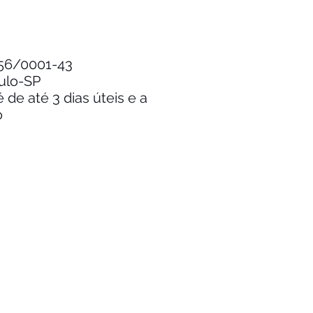
.256/0001-43
aulo-SP
de até 3 dias úteis e a
o