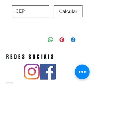
Calcular
REDES SOCIAIS
Pivoart by Atelier Feito a Laser cnpj
12.127.256
/0001-43
Rua PIO XI ,1743 -Alto de Pinheiros -
São Paulo-SP