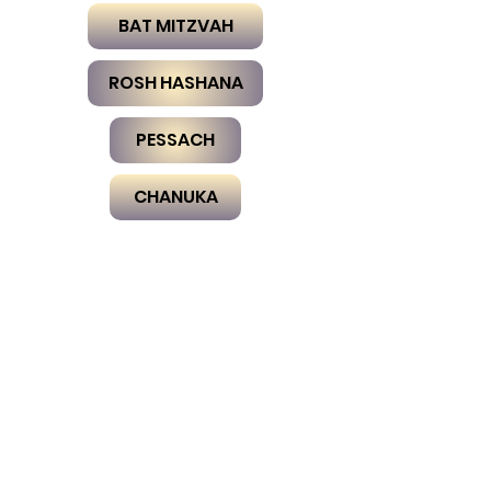
BAT MITZVAH
ROSH HASHANA
PESSACH
CHANUKA