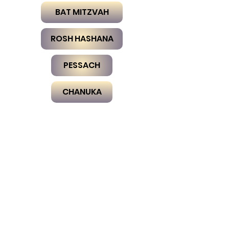
BAT MITZVAH
ROSH HASHANA
PESSACH
CHANUKA