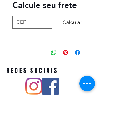
Calcule seu frete
Calcular
REDES SOCIAIS
Pivoart by Atelier Feito a Laser cnpj
12.127.256
/0001-43