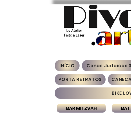
INÍCIO
Cenas Judaicas 
PORTA RETRATOS
CANEC
BIKE LO
BAR MITZVAH
BAT