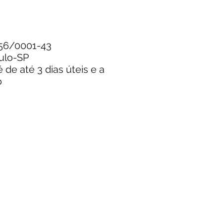
.256/0001-43
aulo-SP
de até 3 dias úteis e a
o