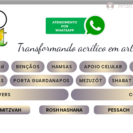
חברות
Transformando acrílico em art
3d
BENÇÃOS
HAMSAS
APOIO CELULAR
AS
PORTA GUARDANAPOS
MEZUZÓT
SHABAT
VERS
C
 MITZVAH
ROSH HASHANA
PESSACH