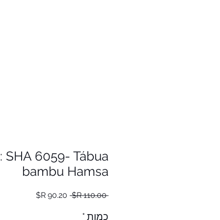
: SHA 6059- Tábua
bambu Hamsa
מחיר
מחיר
 ‏110.00 ‏R$ 
רגיל
מבצע
כמות
*