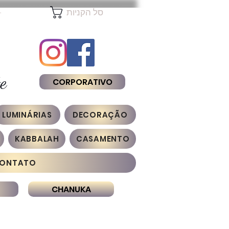
להת
סל הקניות
e
CORPORATIVO
LUMINÁRIAS
DECORAÇÃO
KABBALAH
CASAMENTO
ONTATO
CHANUKA