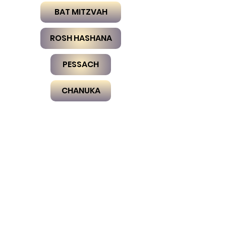
BAT MITZVAH
ROSH HASHANA
PESSACH
CHANUKA