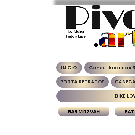
INÍCIO
Cenas Judaicas 
PORTA RETRATOS
CANEC
BIKE LO
BAR MITZVAH
BAT