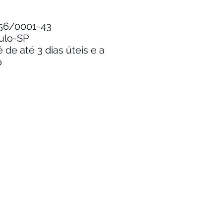
.256/0001-43
aulo-SP
de até 3 dias úteis e a
o