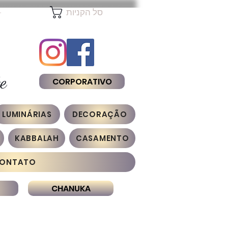
להת
סל הקניות
e
CORPORATIVO
LUMINÁRIAS
DECORAÇÃO
KABBALAH
CASAMENTO
ONTATO
CHANUKA