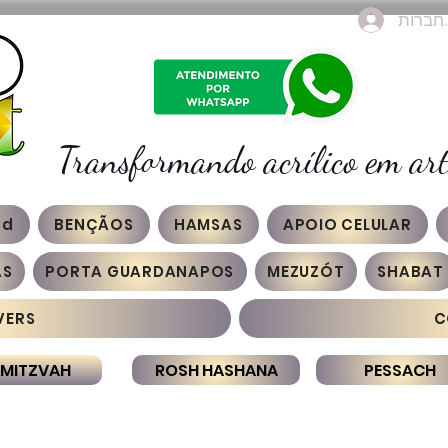
חברות
Transformando acrílico em art
3d
BENÇÃOS
HAMSAS
APOIO CELULAR
AS
PORTA GUARDANAPOS
MEZUZÓT
SHABAT
VERS
C
 MITZVAH
ROSH HASHANA
PESSACH