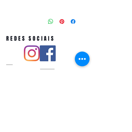
REDES SOCIAIS
Pivoart by Atelier Feito a Laser cnpj
12.127.256
/0001-43
Rua PIO XI ,1743 -Alto de Pinheiros -
São Paulo-SP
A ´produção estimada de nossos
produtos é de até 3 dias úteis e a
entrega pode variar de acordo com a