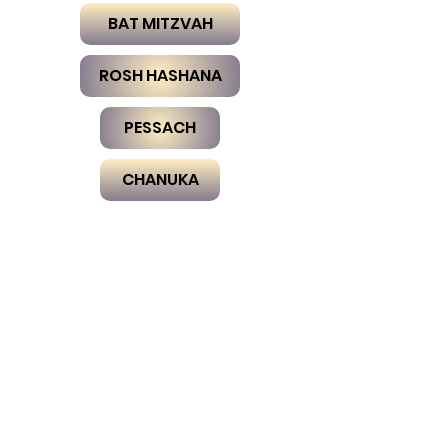
BAT MITZVAH
ROSH HASHANA
PESSACH
CHANUKA