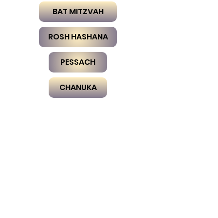
BAT MITZVAH
ROSH HASHANA
PESSACH
CHANUKA