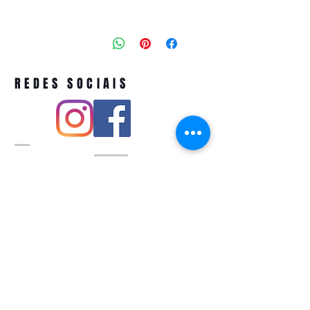
REDES SOCIAIS
Pivoart by Atelier Feito a Laser cnpj
12.127.256
/0001-43
Rua PIO XI ,1743 -Alto de Pinheiros -
São Paulo-SP
A ´produção estimada de nossos
produtos é de até 3 dias úteis e a
entrega pode variar de acordo com a