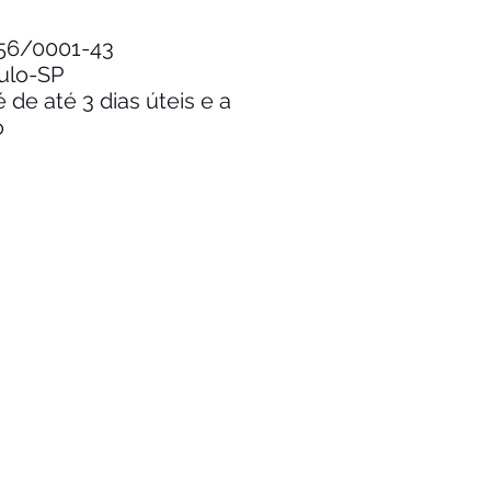
.256/0001-43
aulo-SP
de até 3 dias úteis e a
o