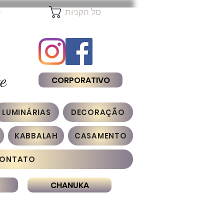
להת
סל הקניות
e
CORPORATIVO
LUMINÁRIAS
DECORAÇÃO
KABBALAH
CASAMENTO
ONTATO
CHANUKA