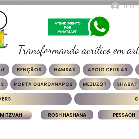
חברות
Transformando acrílico em art
3d
BENÇÃOS
HAMSAS
APOIO CELULAR
AS
PORTA GUARDANAPOS
MEZUZÓT
SHABAT
VERS
C
 MITZVAH
ROSH HASHANA
PESSACH