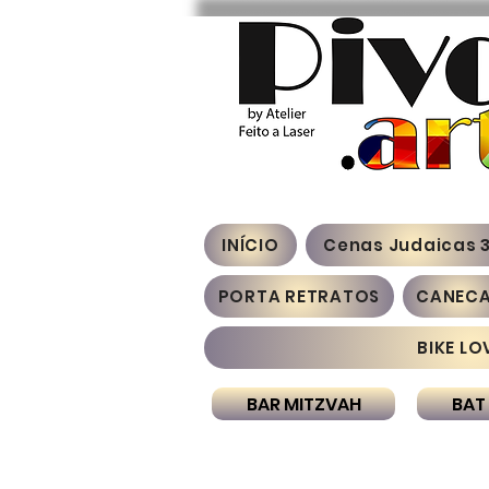
INÍCIO
Cenas Judaicas 
PORTA RETRATOS
CANEC
BIKE LO
BAR MITZVAH
BAT