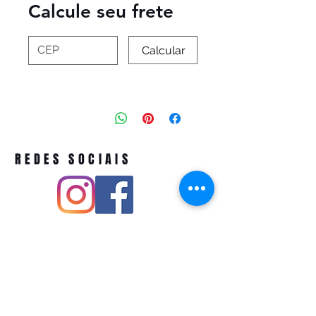
Calcule seu frete
Calcular
REDES SOCIAIS
Pivoart by Atelier Feito a Laser cnpj
12.127.256
/0001-43