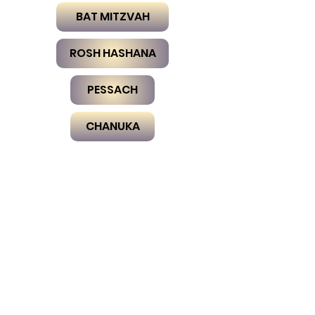
BAT MITZVAH
ROSH HASHANA
PESSACH
CHANUKA