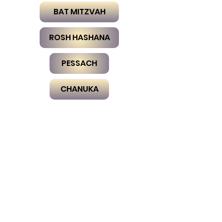
BAT MITZVAH
ROSH HASHANA
PESSACH
CHANUKA