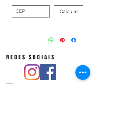
Calcular
REDES SOCIAIS
Pivoart by Atelier Feito a Laser cnpj
12.127.256
/0001-43
Rua PIO XI ,1743 -Alto de Pinheiros -
São Paulo-SP